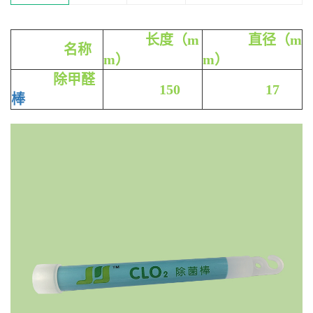
长度（m
直径（m
名称
m）
m）
除甲醛
150
17
棒