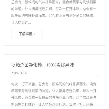
总会有一股难闻的气味扑鼻而来。混合着蔬果与剩饭剩菜
的味道，让人捂鼻连连后退，每次一打开冰箱，总会有一
股难闻的气味扑鼻而来。混合着蔬果与剩饭剩菜的味道，
让人捂鼻连...
了解详情 +
冰箱杀菌净化棒，100%消除异味
2019-11-06
每次一打开冰箱，总会有一股难闻的气味扑鼻而来。混合
着蔬果与剩饭剩菜的味道，让人捂鼻连连后退，每次一打
开冰箱，总会有一股难闻的气味扑鼻而来。混合着蔬果与
剩饭剩菜的味道，让人捂鼻连连后退，每次一打开冰箱，