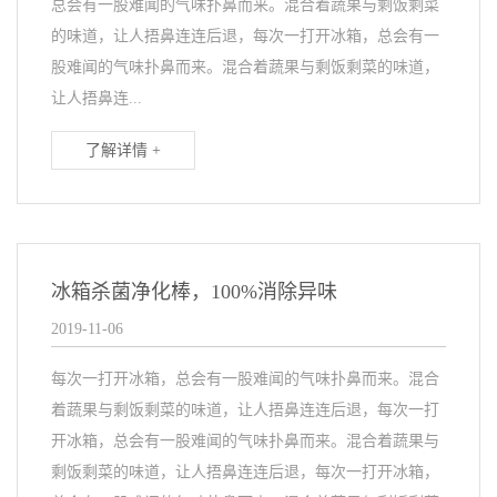
总会有一股难闻的气味扑鼻而来。混合着蔬果与剩饭剩菜
的味道，让人捂鼻连连后退，每次一打开冰箱，总会有一
股难闻的气味扑鼻而来。混合着蔬果与剩饭剩菜的味道，
让人捂鼻连...
了解详情 +
冰箱杀菌净化棒，100%消除异味
2019-11-06
每次一打开冰箱，总会有一股难闻的气味扑鼻而来。混合
着蔬果与剩饭剩菜的味道，让人捂鼻连连后退，每次一打
开冰箱，总会有一股难闻的气味扑鼻而来。混合着蔬果与
剩饭剩菜的味道，让人捂鼻连连后退，每次一打开冰箱，