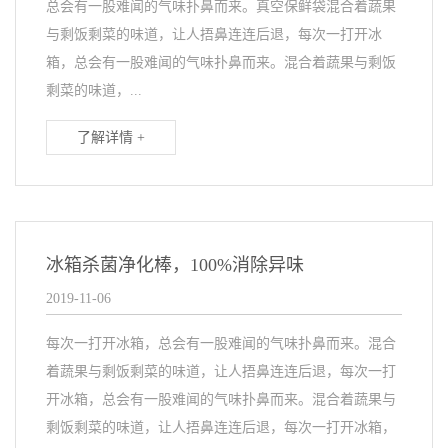
总会有一股难闻的气味扑鼻而来。真空保鲜袋混合着蔬果
与剩饭剩菜的味道，让人捂鼻连连后退，每次一打开冰
箱，总会有一股难闻的气味扑鼻而来。混合着蔬果与剩饭
剩菜的味道，...
了解详情 +
冰箱杀菌净化棒，100%消除异味
2019-11-06
每次一打开冰箱，总会有一股难闻的气味扑鼻而来。混合
着蔬果与剩饭剩菜的味道，让人捂鼻连连后退，每次一打
开冰箱，总会有一股难闻的气味扑鼻而来。混合着蔬果与
剩饭剩菜的味道，让人捂鼻连连后退，每次一打开冰箱，