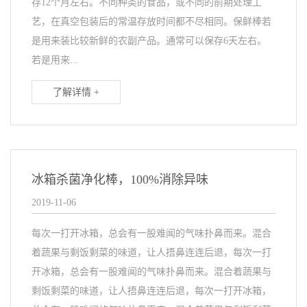
存12个月左右。不同种类的食品，或不同的前期处理工
艺，在真空包装后的常温存放时间都不尽相同。保鲜棒若
是用来装比较新鲜的农副产品。通常可以保存6天左右。
若是用来...
了解详情 +
冰箱杀菌净化棒，100%消除异味
2019-11-06
每次一打开冰箱，总会有一股难闻的气味扑鼻而来。混合
着蔬果与剩饭剩菜的味道，让人捂鼻连连后退，每次一打
开冰箱，总会有一股难闻的气味扑鼻而来。混合着蔬果与
剩饭剩菜的味道，让人捂鼻连连后退，每次一打开冰箱，