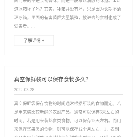
面而来的不是食物香味，而是一股难以消散的味道。▲难
道冰箱坏了吗？其实，冰箱并没有坏，只是因为长期不清
理冰箱，里面的有害菌群大量繁殖，放进去的食材也成了
受害者。...
了解详情 +
真空保鲜袋可以保存食物多久？
2022-03-28
真空保鲜袋保存食物的时间通常根据所装的食物而定。若
是用来装比较新鲜的农副产品。通常可以保存6天左右的
时间。若是用来装熟食类食物。可以保存15天左右。而用
来保存坚果类的食物。则可以保存12个月左右。1、农副