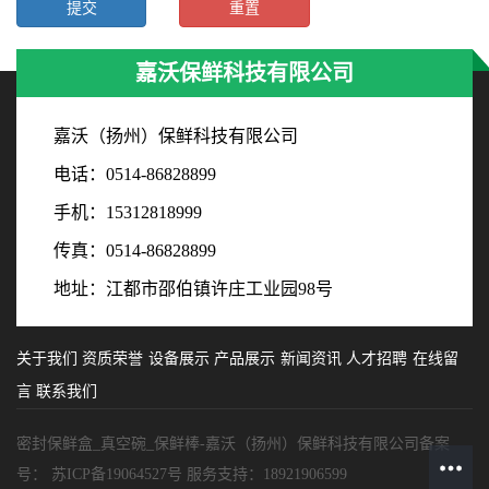
嘉沃保鲜科技有限公司
嘉沃（扬州）保鲜科技有限公司
电话：0514-86828899
手机：15312818999
传真：0514-86828899
地址：江都市邵伯镇许庄工业园98号
关于我们
资质荣誉
设备展示
产品展示
新闻资讯
人才招聘
在线留
言
联系我们
密封保鲜盒_真空碗_保鲜棒-嘉沃（扬州）保鲜科技有限公司备案
号：
苏ICP备19064527号
服务支持：
18921906599